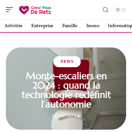
Activités
Entreprise
Famille
Immo
Informatiq
NEWS
Monte-escaliers en
2024 : quand la
technologie redéfinit
l’autonomie
15/01/2024