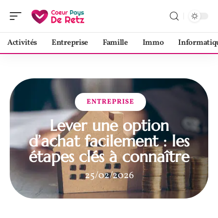
Activités
Entreprise
Famille
Immo
Informatiq
ENTREPRISE
Lever une option
d’achat facilement : les
étapes clés à connaître
25/02/2026