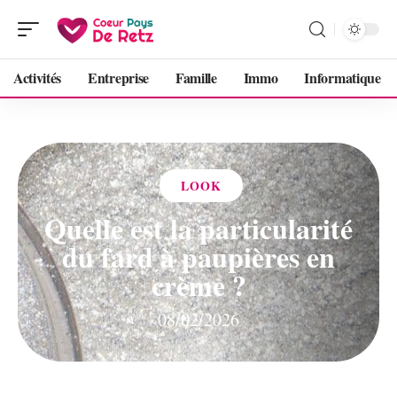
Activités
Entreprise
Famille
Immo
Informatique
LOOK
Quelle est la particularité
du fard à paupières en
crème ?
08/02/2026