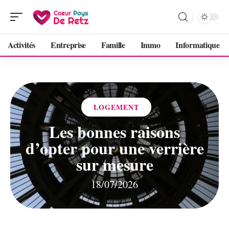
Activités
Entreprise
Famille
Immo
Informatique
LOGEMENT
Les bonnes raisons
d’opter pour une verrière
sur mesure
18/07/2026