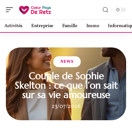
Activités
Entreprise
Famille
Immo
Informatiq
NEWS
Couple de Sophie
Skelton : ce que l’on sait
sur sa vie amoureuse
23/07/2026