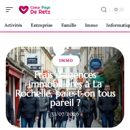
Activités
Entreprise
Famille
Immo
Informatiq
IMMO
Frais d’agences
immobilières à La
Rochelle, paie-t-on tous
pareil ?
31/07/2026