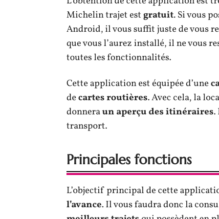
L’obtention de cette application est t
Michelin trajet est
gratuit
. Si vous 
Android, il vous suffit juste de vous r
que vous l’aurez installé, il ne vous re
toutes les fonctionnalités.
Cette application est équipée d’une
c
de
cartes routières
. Avec cela, la lo
donnera
un aperçu des itinéraires
.
transport.
Principales fonctions
L’objectif principal de cette applicati
l’avance
. Il vous faudra donc la cons
meilleurs trajets
qui possèdent en pl