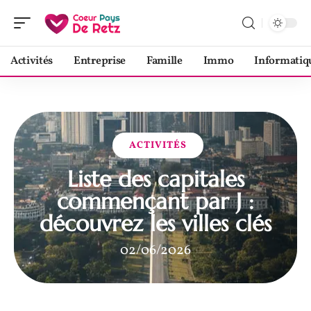
Activités
Entreprise
Famille
Immo
Informatiq
ACTIVITÉS
Liste des capitales
commençant par J :
découvrez les villes clés
02/06/2026