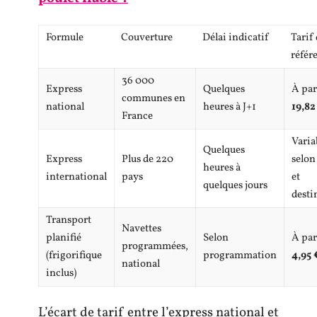
Formule
Couverture
Délai indicatif
Tarif
référ
36 000
Express
Quelques
À par
communes en
national
heures à J+1
19,8
France
Varia
Quelques
Express
Plus de 220
selon
heures à
international
pays
et
quelques jours
desti
Transport
Navettes
planifié
Selon
À par
programmées,
(frigorifique
programmation
4,95
national
inclus)
L’écart de tarif entre l’express national et