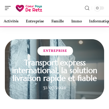
Activités
Entreprise
Famille
Immo
Informatiq
ENTREPRISE
Transport express
international, la solution
livraison rapide et fiable
31/07/2026