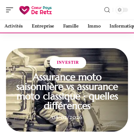
Activités
Entreprise
Famille
Immo
Informatiq
INVESTIR
Assurance moto
saisonnière vs assurance
moto classique : quelles
différences
08/02/2026