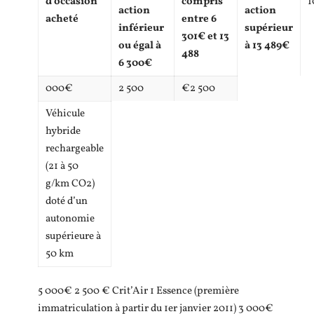
d’occasion
compris
1
action
action
acheté
entre 6
inférieur
supérieur
301€ et 13
ou égal à
à 13 489€
488
6 300€
000€
2 500
€2 500
Véhicule
hybride
rechargeable
(21 à 50
g/km CO2)
doté d’un
autonomie
supérieure à
50 km
5 000€ 2 500 € Crit’Air 1 Essence (première
immatriculation à partir du 1er janvier 2011) 3 000€