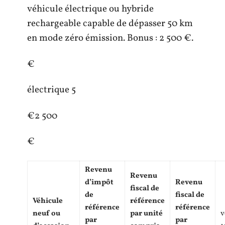
véhicule électrique ou hybride
rechargeable capable de dépasser 50 km
en mode zéro émission. Bonus : 2 500 €.
€
électrique 5
€2 500
€
Revenu
Revenu
d’impôt
Revenu
fiscal de
de
fiscal de
Véhicule
référence
référence
référence
neuf ou
par unité
v
par
par