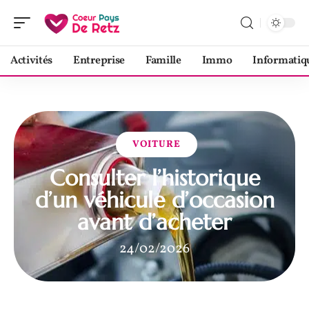
Activités
Entreprise
Famille
Immo
Informatiq
VOITURE
Consulter l’historique
d’un véhicule d’occasion
avant d’acheter
24/02/2026