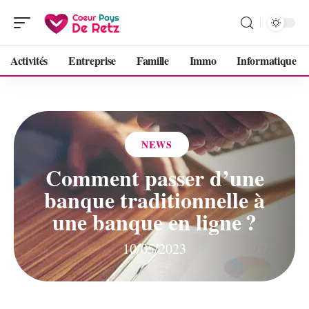
Activités
Entreprise
Famille
Immo
Informatique
NEWS
Comment passer d’une
banque traditionnelle à
une banque en ligne ?
10/05/2023