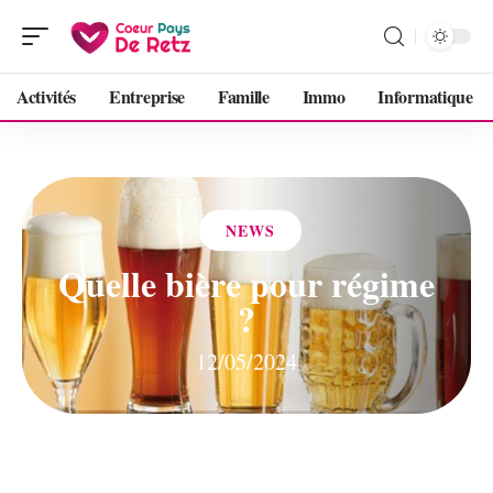
Activités
Entreprise
Famille
Immo
Informatique
NEWS
Quelle bière pour régime
?
12/05/2024