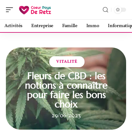
Activités
Entreprise
Famille
Immo
Informatiq
VITALITÉ
Fleurs de CBD : les
notions à connaître
pour faire les bons
choix
29/06/2023