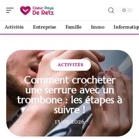
Activités
Entreprise
Famille
Immo
Informatiq
ACTIVITÉS
Comment crocheter
une serrure avec un
trombone : les étapes à
suivre !
13/03/2026