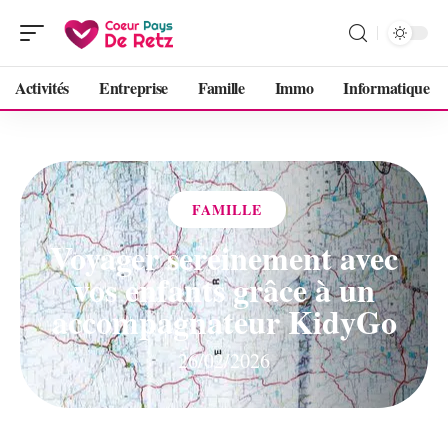
Activités
Entreprise
Famille
Immo
Informatique
FAMILLE
Voyager sereinement avec
vos enfants grâce à un
accompagnateur KidyGo
26/02/2026