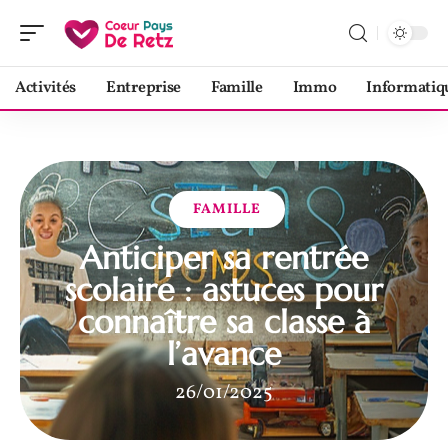
Activités
Entreprise
Famille
Immo
Informatiq
FAMILLE
Anticiper sa rentrée
scolaire : astuces pour
connaître sa classe à
l’avance
26/01/2025