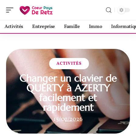
Activités
Entreprise
Famille
Immo
Informatiq
ACTIVITÉS
Changer un clavier de
QUERTY à AZERTY
facilement et
rapidement
15/07/2026