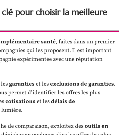
 clé pour choisir la meilleure
complémentaire santé
, faites dans un premier
compagnies qui les proposent. Il est important
mpagnie expérimentée avec une réputation
 les
garanties
et les
exclusions
de garanties
.
s permet d’identifier les offres les plus
les
cotisations
et les
délais de
 lumière.
rche de comparaison, exploitez des
outils en
r dénicher en quelques clics les offres les plus