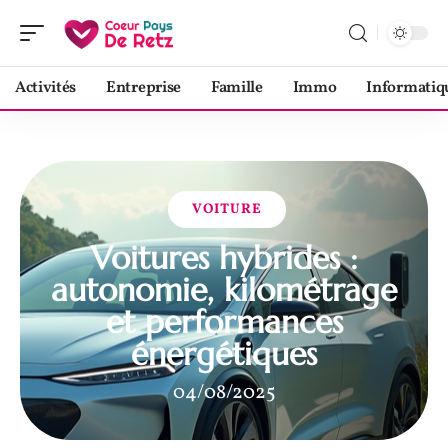
Activités
Entreprise
Famille
Immo
Informatiq
VOITURE
Voitures hybrides :
autonomie, kilométrage
et performances
énergétiques
04/08/2025