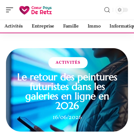
Activités
Entreprise
Famille
Immo
Informatiq
ACTIVITÉS
Le retour des peintures
futuristes dans les
galeries en ligne en
2026
16/06/2026