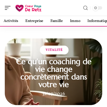
Activités
Entreprise
Famille
Immo
Informatiq
VITALITÉ
Ce qu’un coaching de
vie change
concrètement dans
votre vie
31/07/2026