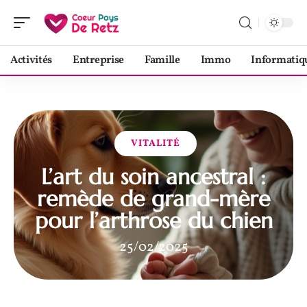
Activités
Entreprise
Famille
Immo
Informatiq
VITALITÉ
L’art du soin ancestral :
remède de grand-mère
pour l’arthrose du chien
25/02/2025