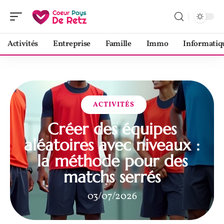
Activités
Entreprise
Famille
Immo
Informatiq
ACTIVITÉS
Créer des équipes
aléatoires avec niveaux :
la méthode pour des
matchs serrés
03/07/2026