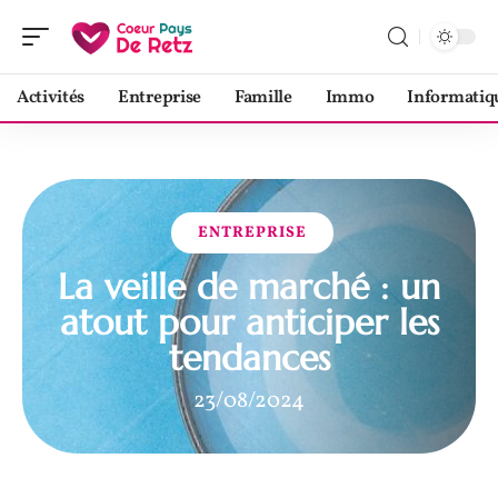
Activités
Entreprise
Famille
Immo
Informatiq
ENTREPRISE
La veille de marché : un
atout pour anticiper les
tendances
23/08/2024