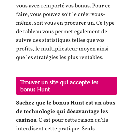
vous avez remporté vos bonus. Pour ce
faire, vous pouvez soit le créer vous-
même, soit vous en procurer un. Ce type
de tableau vous permet également de
suivre des statistiques telles que vos
profits, le multiplicateur moyen ainsi
que les stratégies les plus rentables.
Trouver un site qui accepte les
bonus Hunt
Sachez que le bonus Hunt est un abus
de technologie qui désavantage les
casinos
. C’est pour cette raison qu’ils
interdisent cette pratique. Seuls