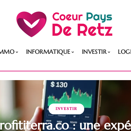
IMMO
INFORMATIQUE
INVESTIR
LOG
INVESTIR
Profititerra.co : une exp