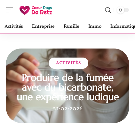
Activités
Entreprise
Famille
Immo
Informatiq
ACTIVITÉS
Produire de la fumée
avec du bicarbonate,
une expérience ludique
21/02/2026