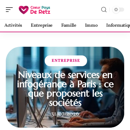
Activités
Entreprise
Famille
Immo
Informatiq
ENTREPRISE
Niveaux de services en
infogérance à Paris : ce
que proposent les
sociétés
31/07/2026