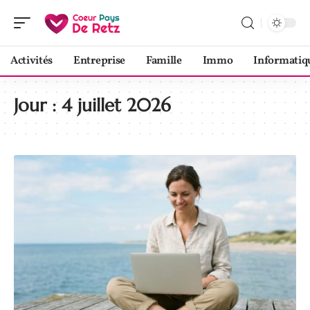
Activités
Entreprise
Famille
Immo
Informatiq
Jour :
4 juillet 2026