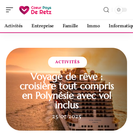
Activités
Entreprise
Famille
Immo
Informatiq
ACTIVITÉS
Voyage de rêve :
croisière tout compris
en Polynésie avec vol
inclus
25/07/2025