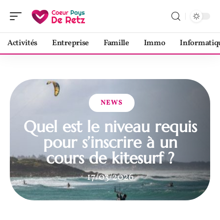
Activités
Entreprise
Famille
Immo
Informatiq
NEWS
Quel est le niveau requis
pour s’inscrire à un
cours de kitesurf ?
17/03/2026