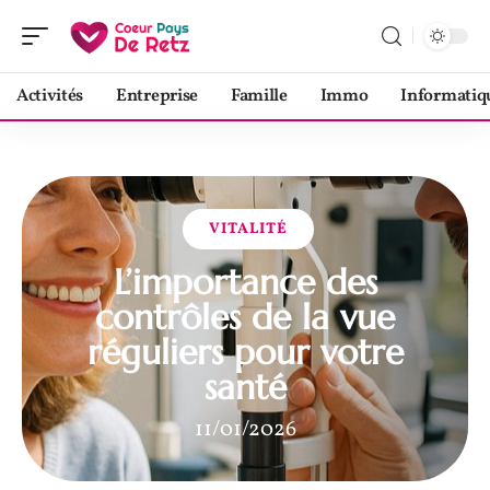
Activités
Entreprise
Famille
Immo
Informatiq
VITALITÉ
L’importance des
contrôles de la vue
réguliers pour votre
santé
11/01/2026