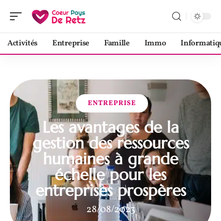
Activités
Entreprise
Famille
Immo
Informatiq
ENTREPRISE
Les avantages de la
gestion des ressources
humaines à grande
échelle pour les
entreprises prospères
28/08/2023