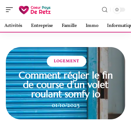
Activités
Entreprise
Famille
Immo
Informatiq
LOGEMENT
Comment régler le fin
de course d’un volet
roulant somfy io
01/10/2023