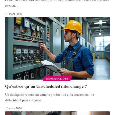
dans de
…
10 mars 2026
INFORMATIQUE
Qu’est-ce qu’un Unscheduled interchange ?
Un déséquilibre soudain entre la production et la consommation
d'électricité peut entraîner
…
10 mars 2026