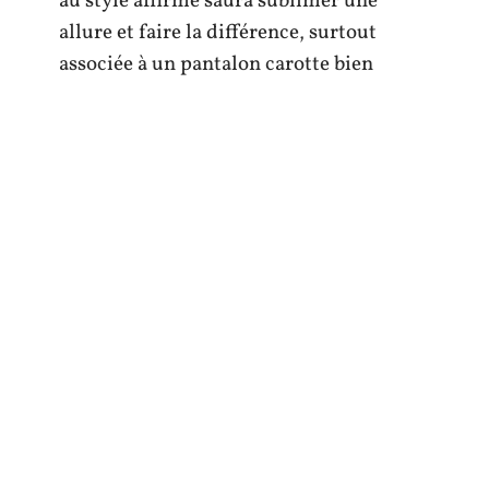
au style affirmé saura sublimer une
allure et faire la différence, surtout
associée à un pantalon carotte bien
choisi.
Le pantalon carotte n’a pas fini de faire
parler de lui. Que vous soyez adepte du
chic discret ou des looks pleins d’audace,
il promet d’accompagner toutes les
envies, sans jamais trahir votre style.
TOUTE L'ACTU