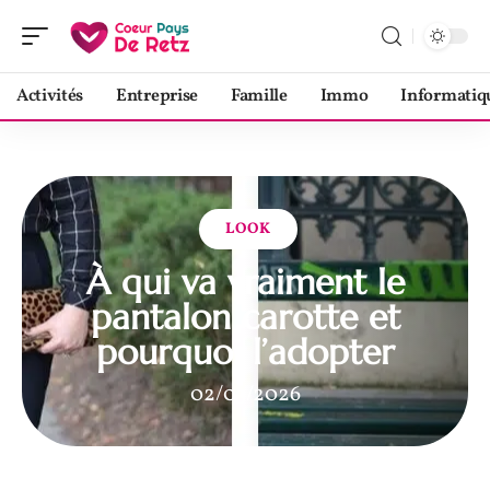
Activités
Entreprise
Famille
Immo
Informatiq
LOOK
À qui va vraiment le
pantalon carotte et
pourquoi l’adopter
02/03/2026