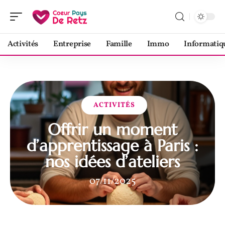
Activités
Entreprise
Famille
Immo
Informatiq
ACTIVITÉS
Offrir un moment
d’apprentissage à Paris :
nos idées d’ateliers
07/11/2025