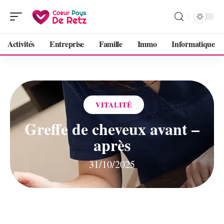
Activités
Entreprise
Famille
Immo
Informatique
VITALITÉ
Greffe de cheveux avant –
après
31/10/2025