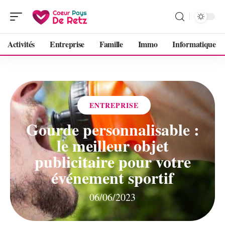
Activités
Entreprise
Famille
Immo
Informatique
ENTREPRISE
Gourde personnalisable :
le meilleur objet
publicitaire pour votre
événement sportif
06/06/2023