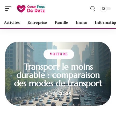
Activités
Entreprise
Famille
Immo
Informatiq
VOITURE
Transport le moins
durable : comparaison
des modes de transport
08/06/2025