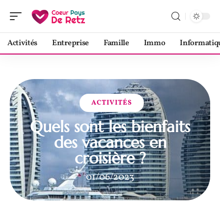
Activités
Entreprise
Famille
Immo
Informatiq
ACTIVITÉS
Quels sont les bienfaits
des vacances en
croisière ?
01/06/2023