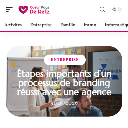
Activités
Entreprise
Famille
Immo
Informatiq
ENTREPRISE
Étapes importants d’un
processus de branding
réussi avec une agence
31/07/2026