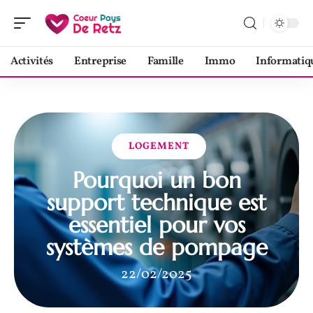
Activités
Entreprise
Famille
Immo
Informatiq
LOGEMENT
Pourquoi un bon
support technique est
essentiel pour vos
systèmes de pompage
22/02/2025