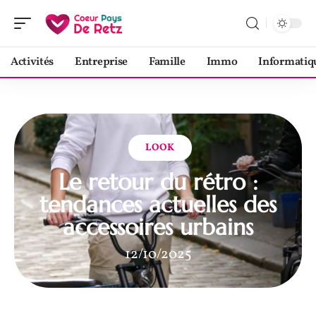
Activités
Entreprise
Famille
Immo
Informatiq
LOOK
Le retour du rétro :
tendances actuelles des
accessoires urbains
12/10/2025