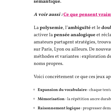
sémantique
.
A voir aussi :
Ce que pensent vraim
La
polysemie
, l’
ambiguïté
et le
doub
activer la
pensée analogique
et réc
amateurs partagent stratégies, trouva
sur Paris, Lyon ou ailleurs. De nouvea
méthodes et variantes : exploration de
noms propres.
Voici concrètement ce que ces jeux ap
Expansion du vocabulaire
: chaque tenta
Mémorisation
: la répétition ancre dura
Raisonnement logique
: progresser dema