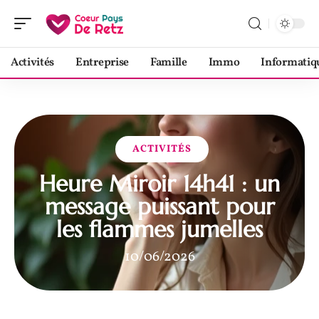
Activités
Entreprise
Famille
Immo
Informatiq
ACTIVITÉS
Heure Miroir 14h41 : un
message puissant pour
les flammes jumelles
10/06/2026