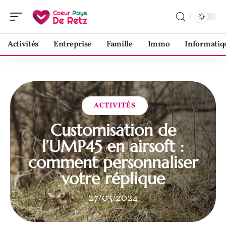
Activités
Entreprise
Famille
Immo
Informatiq
ACTIVITÉS
Customisation de
l’UMP45 en airsoft :
comment personnaliser
votre réplique
27/03/2024