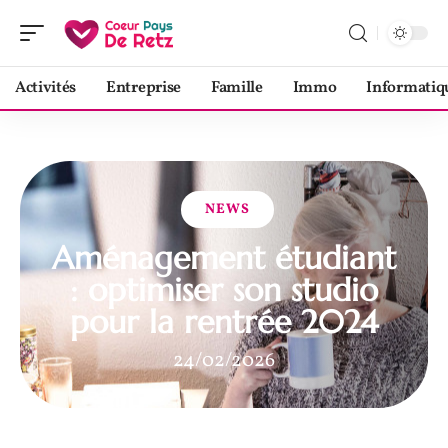
Activités
Entreprise
Famille
Immo
Informatiq
NEWS
Aménagement étudiant
: optimiser son studio
pour la rentrée 2024
24/02/2026